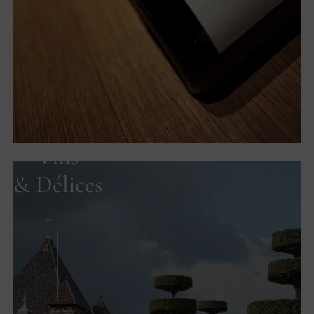
Vins
& Délices