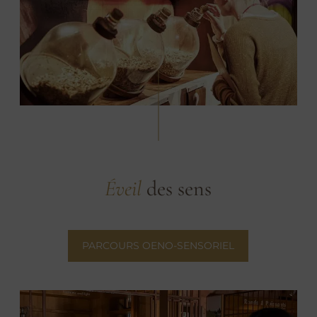
Éveil
des sens
PARCOURS OENO-SENSORIEL