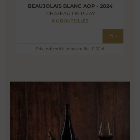
BEAUJOLAIS BLANC AOP - 2024
CHÂTEAU DE PIZAY
X 6 BOUTEILLES
69
€
+
Prix indicatif à la bouteille : 11.50 €