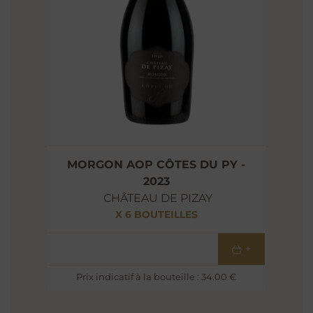
MORGON AOP CÔTES DU PY -
2023
CHÂTEAU DE PIZAY
X 6 BOUTEILLES
204
€
+
Prix indicatif à la bouteille : 34.00 €