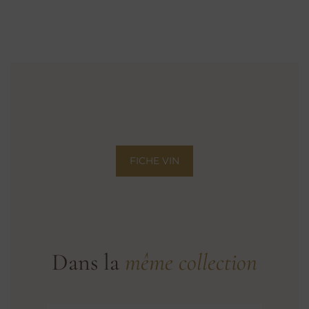
BIO
DU
CHATEAU
AOP
VIN
BIO
CERTIFIE
PAR
ECOCERT
FR-
BIO
CRD
-
CARTON
DE
FICHE VIN
6
X
50
CL
2024
Dans la
même collection